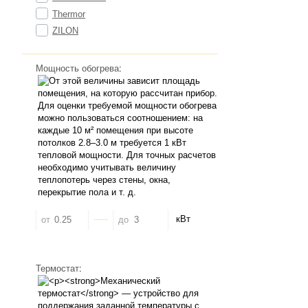
Thermor
ZILON
Мощность обогрева
:
кВт
от
до
Термостат
: