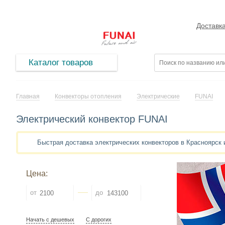
Доставк
Каталог товаров
Главная
Конвекторы отопления
Электрические
FUNAI
Электрический конвектор FUNAI
Быстрая доставка электрических конвекторов в Красноярск
Цена:
от
до
Начать с дешевых
С дорогих