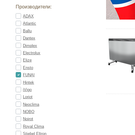
Производители:
ADAX
Atlantic
Ballu
Dantex
Dimplex
Electrolux
Elize
Ensto
FUNAI
Hintek
iVigo
Loriot
Neoclima
NOBO
Noirot
Royal Clima
Stiebel Eltron